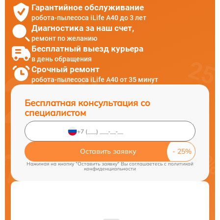
Гарантийное обслуживание
робота-пылесоса iLife A40 до 3 лет
Диагностика за наш счет,
ремонт по желанию
Бесплатный выезд курьера
в день обращения
Срочный ремонт
робота-пылесоса iLife A40 от 35 минут
Бесплатная консультация со
специалистом
Оставить заявку
Нажимая на кнопку "Оставить заявку" Вы соглашаетесь c
политикой
конфиденциальности