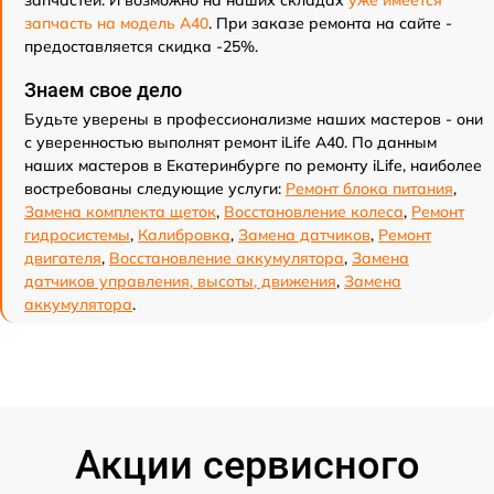
запчастей. И возможно на наших складах
уже имеется
запчасть на модель A40
. При заказе ремонта на сайте -
предоставляется скидка -25%.
Знаем свое дело
Будьте уверены в профессионализме наших мастеров - они
с уверенностью выполнят ремонт iLife A40. По данным
наших мастеров в Екатеринбурге по ремонту iLife, наиболее
востребованы следующие услуги:
Ремонт блока питания
,
Замена комплекта щеток
,
Восстановление колеса
,
Ремонт
гидросистемы
,
Калибровка
,
Замена датчиков
,
Ремонт
двигателя
,
Восстановление аккумулятора
,
Замена
датчиков управления, высоты, движения
,
Замена
аккумулятора
.
Акции сервисного