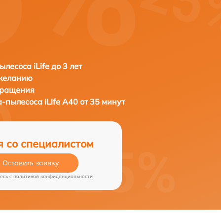
лесоса iLife до 3 лет
 желанию
бращения
а-пылесоса
iLife A40 от 35 минут
я со специалистом
Оставить заявку
есь c
политикой конфиденциальности