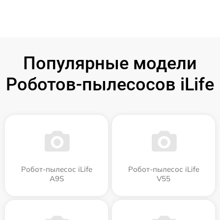
Популярные модели
Роботов-пылесосов iLife
Робот-пылесос iLife
Робот-пылесос iLife
A9S
V55