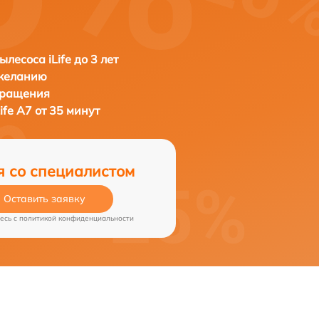
лесоса iLife до 3 лет
 желанию
бращения
Life A7 от 35 минут
я со специалистом
Оставить заявку
есь c
политикой конфиденциальности