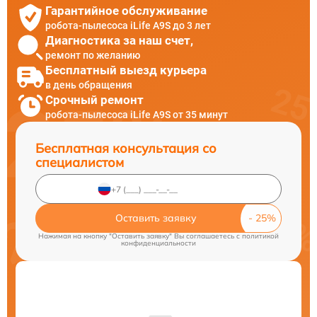
Гарантийное обслуживание
робота-пылесоса iLife A9S до 3 лет
Диагностика за наш счет,
ремонт по желанию
Бесплатный выезд курьера
в день обращения
Срочный ремонт
робота-пылесоса iLife A9S от 35 минут
Бесплатная консультация со
специалистом
Оставить заявку
Нажимая на кнопку "Оставить заявку" Вы соглашаетесь c
политикой
конфиденциальности