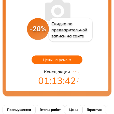
Скидка по
-20%
предварительной
записи на сайте
Цены на ремонт
Конец акции
01:13:41
Преимущества
Этапы работ
Цены
Гарантия
М